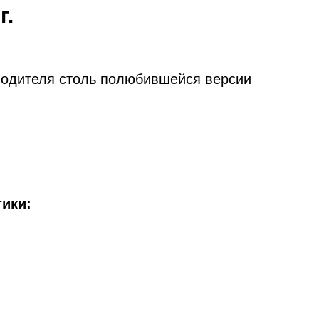
г.
водителя столь полюбившейся версии
ики: