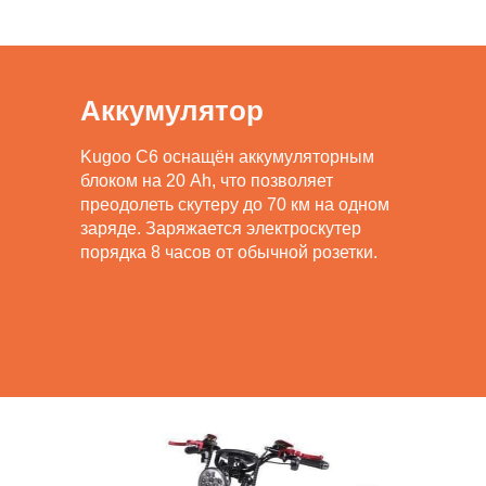
Аккумулятор
Kugoo C6 оснащён аккумуляторным
блоком на 20 Ah, что позволяет
преодолеть скутеру до 70 км на одном
заряде. Заряжается электроскутер
порядка 8 часов от обычной розетки.