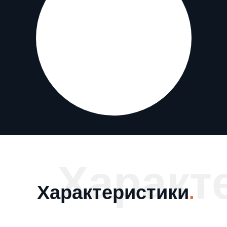
Характ
Характеристики
.