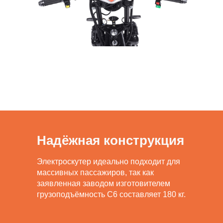
Надёжная конструкция
Электроскутер идеально подходит для
массивных пассажиров, так как
заявленная заводом изготовителем
грузоподъёмность C6 составляет 180 кг.