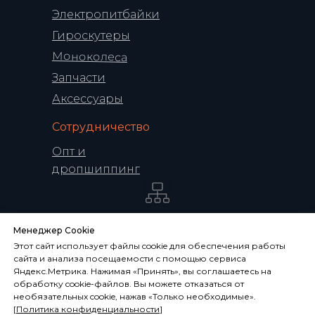
Электропитбайки
Гироскутеры
Моноколеса
Запчасти
Аксессуары
Сотрудничество
Опт и
дропшиппинг
Политика конфиденциальности
Менеджер Cookie
Обработка персональных данных
Этот сайт использует файлы cookie для обеспечения работы
Условия использования сайта
сайта и анализа посещаемости с помощью сервиса
Яндекс.Метрика. Нажимая «Принять», вы соглашаетесь на
Данные о технических характеристиках,
обработку cookie-файлов. Вы можете отказаться от
описании, комплекте поставки и
необязательных cookie, нажав «Только необходимые».
внешнем виде носит ознакомительный
[
Политика конфиденциальности
]