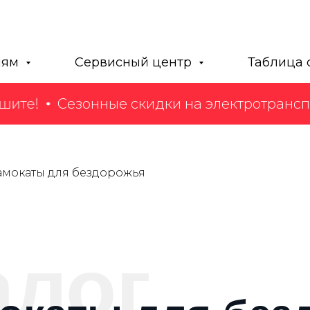
лям
Сервисный центр
Таблица 
ите!
Сезонные скидки на электротранспор
амокаты для бездорожья
алог