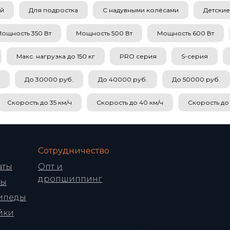
ой
Для подростка
С надувными колёсами
Детские
ощность 350 Вт
Мощность 500 Вт
Мощность 600 Вт
Макс. нагрузка до 150 кг
PRO серия
S-серия
До 30000 руб.
До 40000 руб.
До 50000 руб.
Скорость до 35 км/ч
Скорость до 40 км/ч
Скорость до 
Сотрудничество
аты
Опт и
дропшиппинг
ры
ипеды
йки