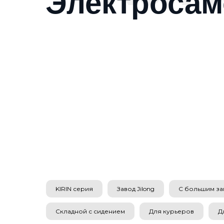
Электросам
KIRIN серия
Завод Jilong
С большим за
Складной с сидением
Для курьеров
Д