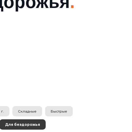
дорожья
.
г.
Складные
Быстрые
Для бездорожья