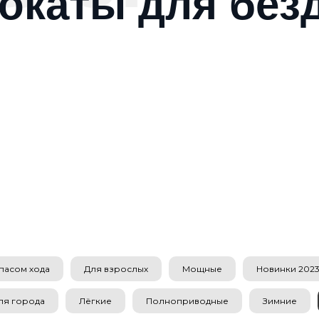
окаты для без
пасом хода
Для взрослых
Мощные
Новинки 2023 
ля города
Лёгкие
Полноприводные
Зимние