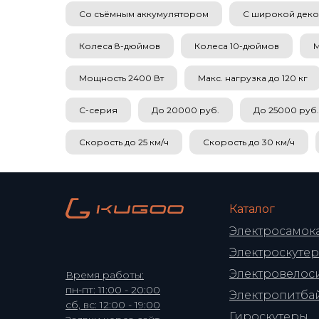
Со съёмным аккумулятором
С широкой дек
Колеса 8-дюймов
Колеса 10-дюймов
М
Мощность 2400 Вт
Макс. нагрузка до 120 кг
C-серия
До 20000 руб.
До 25000 руб.
Скорость до 25 км/ч
Скорость до 30 км/ч
Каталог
Электросамок
Электроскуте
Электровелос
Время работы:
пн-пт: 11:00 - 20:00
Электропитба
сб, вс: 12:00 - 19:00
Гироскутеры