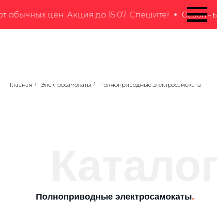
обычных цен. Акция до 15.07. Спешите!
Сезонные
Главная
/
Электросамокаты
/
Полноприводные электросамокаты
Катало
Полноприводные электросамокаты
.