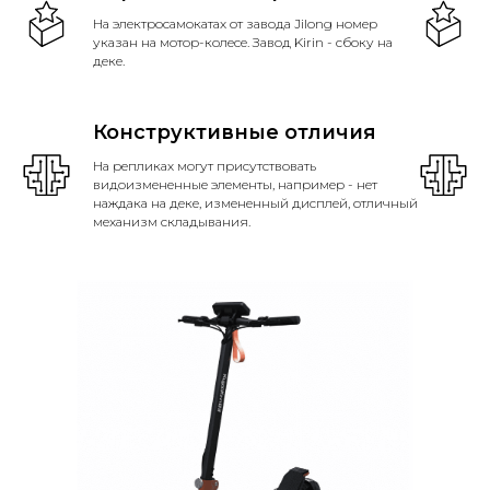
На электросамокатах от завода Jilong номер
указан на мотор-колесе. Завод Kirin - сбоку на
деке.
Конструктивные отличия
На репликах могут присутствовать
видоизмененные элементы, например - нет
наждака на деке, измененный дисплей, отличный
механизм складывания.