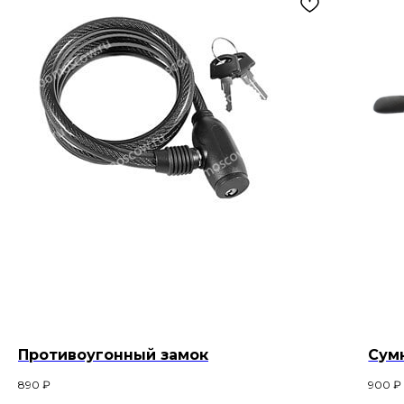
Противоугонный замок
Сум
890
₽
900
₽