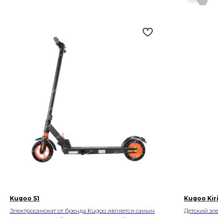
Kugoo S1
Kugoo Kiri
Электросамокат от бренда Kugoo является самым
Детский эл