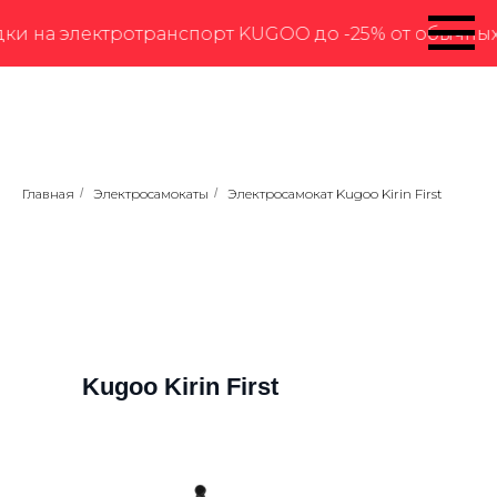
 электротранспорт KUGOO до -25% от обычных цен. А
Главная
/
Электросамокаты
/
Электросамокат Kugoo Kirin First
Kugoo Kirin First