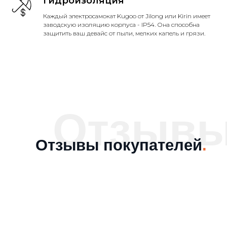
Гидроизоляция
Каждый электросамокат Kugoo от Jilong или Kirin имеет
заводскую изоляцию корпуса - IP54. Она способна
защитить ваш девайс от пыли, мелких капель и грязи.
Отзыв
Отзывы покупателей
.