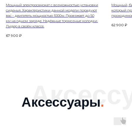
Мощный электросамокат с возможностью установки
Мощный, бы
сиденья. Характеристики данной модели порадуют
который пр
вас - двигатель мощностью 1000w. Проезжает до 50
проходимо
км на одном заряде. Надёжные тормозные колодки.
62 900
₽
Лидер в своём классе.
67 900
₽
Аксесс
Аксессуары
.