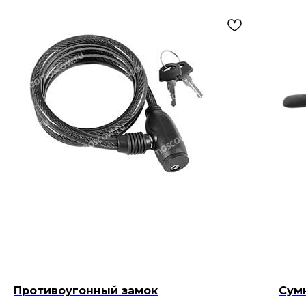
Противоугонный замок
Сум