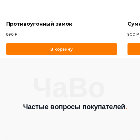
Противоугонный замок
Сум
890
₽
900
₽
В корзину
ЧаВо
Частые вопросы покупателей
.