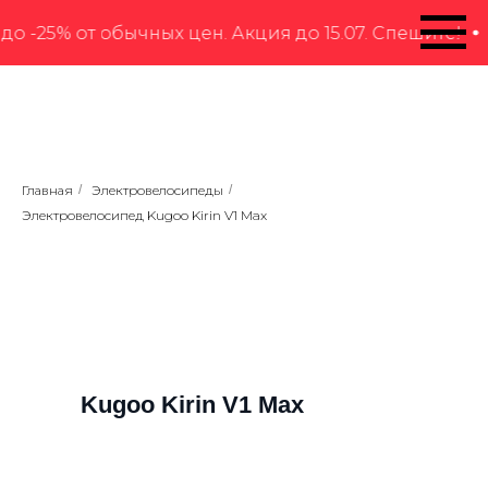
% от обычных цен. Акция до 15.07. Спешите!
Сезо
Главная
/
Электровелосипеды
/
Электровелосипед Kugoo Kirin V1 Max
Kugoo Kirin V1 Max