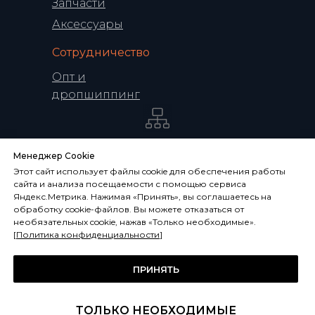
Запчасти
Аксессуары
Сотрудничество
Опт и
дропшиппинг
Политика конфиденциальности
Менеджер Cookie
Обработка персональных данных
Этот сайт использует файлы cookie для обеспечения работы
Условия использования сайта
сайта и анализа посещаемости с помощью сервиса
Яндекс.Метрика. Нажимая «Принять», вы соглашаетесь на
Данные о технических характеристиках,
обработку cookie-файлов. Вы можете отказаться от
описании, комплекте поставки и
необязательных cookie, нажав «Только необходимые».
внешнем виде носит ознакомительный
[
Политика конфиденциальности
]
характер, не является публичной
офертой, определяемой положениями
статьи 437 ГК РФ и может быть
ПРИНЯТЬ
изменена производителем без
предварительного уведомления.
© 2026 Kugoomoscow.ru
ТОЛЬКО НЕОБХОДИМЫЕ