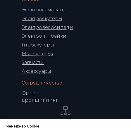
Электросамокаты
Электроскутеры
Электровелосипеды
Электропитбайки
Гироскутеры
Моноколеса
Запчасти
Аксессуары
Сотрудничество
Опт и
дропшиппинг
Политика конфиденциальности
Менеджер Cookie