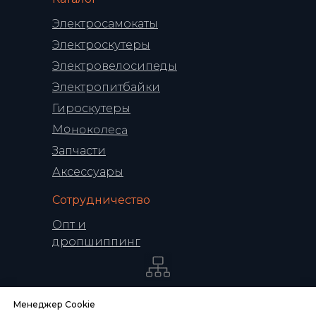
Электросамокаты
Электроскутеры
Электровелосипеды
Электропитбайки
Гироскутеры
Моноколеса
Запчасти
Аксессуары
Сотрудничество
Опт и
дропшиппинг
Политика конфиденциальности
Менеджер Cookie