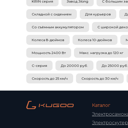
KIRIN серия
Завод Jilong
С большим за
Складной с сидением
Для курьеров
Д
Со съёмным аккумулятором
С широкой дек
Колеса 8-дюймов
Колеса 10-дюймов
М
Мощность 2400 Вт
Макс. нагрузка до 120 кг
C-серия
До 20000 руб.
До 25000 руб.
Скорость до 25 км/ч
Скорость до 30 км/ч
Каталог
Электросамок
Электроскуте