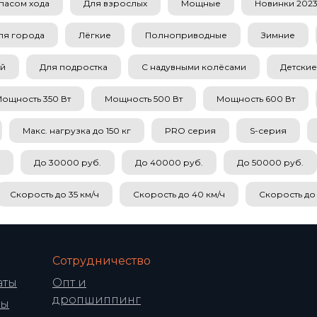
пасом хода
Для взрослых
Мощные
Новинки 2023 
ля города
Лёгкие
Полноприводные
Зимние
ой
Для подростка
С надувными колёсами
Детские
ощность 350 Вт
Мощность 500 Вт
Мощность 600 Вт
Макс. нагрузка до 150 кг
PRO серия
S-серия
До 30000 руб.
До 40000 руб.
До 50000 руб.
Скорость до 35 км/ч
Скорость до 40 км/ч
Скорость до 
Сотрудничество
аты
Опт и
дропшиппинг
ры