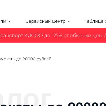
лям
Сервисный центр
Таблица 
анспорт KUGOO до -25% от обычных цен. Акц
амокаты до 80000 рублей
алог