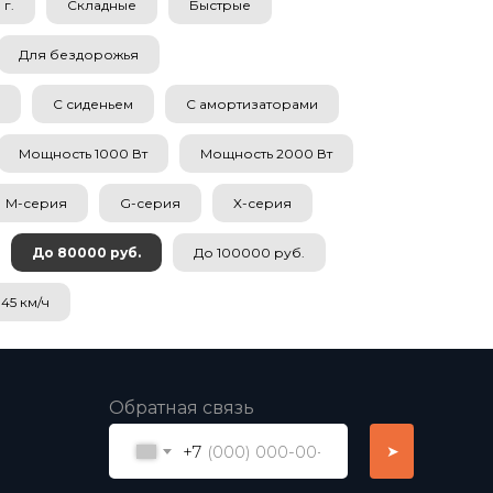
г.
Складные
Быстрые
Для бездорожья
С сиденьем
С амортизаторами
Мощность 1000 Вт
Мощность 2000 Вт
M-серия
G-серия
X-серия
До 80000 руб.
До 100000 руб.
45 км/ч
Обратная связь
+7
➤