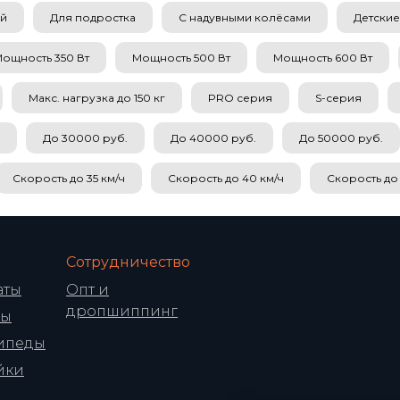
ой
Для подростка
С надувными колёсами
Детские
ощность 350 Вт
Мощность 500 Вт
Мощность 600 Вт
Макс. нагрузка до 150 кг
PRO серия
S-серия
До 30000 руб.
До 40000 руб.
До 50000 руб.
Скорость до 35 км/ч
Скорость до 40 км/ч
Скорость до 
Сотрудничество
аты
Опт и
дропшиппинг
ры
ипеды
йки