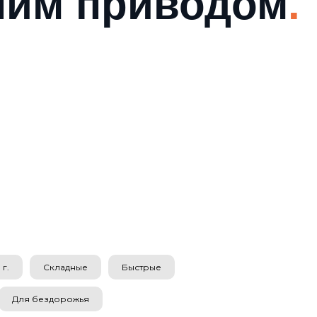
ним приводом
.
г.
Складные
Быстрые
Для бездорожья