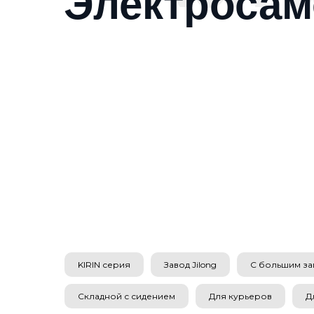
Электросам
KIRIN серия
Завод Jilong
С большим за
Складной с сидением
Для курьеров
Д