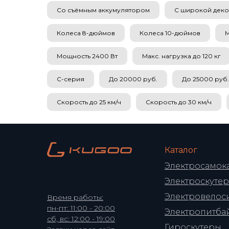
Со съёмным аккумулятором
С широкой дек
Колеса 8-дюймов
Колеса 10-дюймов
М
Мощность 2400 Вт
Макс. нагрузка до 120 кг
C-серия
До 20000 руб.
До 25000 руб.
Скорость до 25 км/ч
Скорость до 30 км/ч
Каталог
Электросамок
Электроскуте
Электровелос
Время работы:
пн-пт: 11:00 - 20:00
Электропитба
сб, вс: 12:00 - 19:00
Гироскутеры