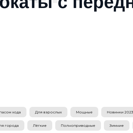
окаты с перед
пасом хода
Для взрослых
Мощные
Новинки 2023 
ля города
Лёгкие
Полноприводные
Зимние