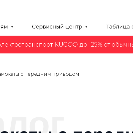
лям
Сервисный центр
Таблица 
ектротранспорт KUGOO до -25% от обычных 
амокаты с передним приводом
алог